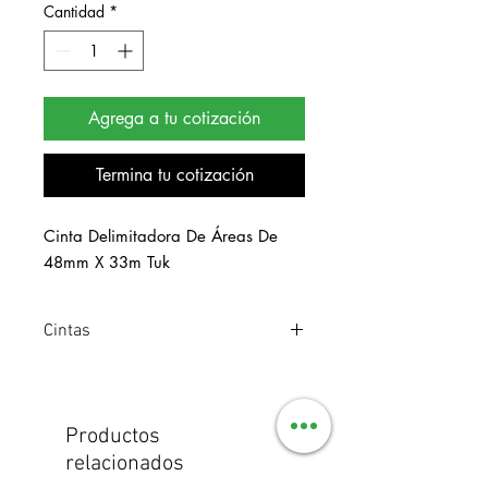
Cantidad
*
Agrega a tu cotización
Termina tu cotización
Cinta Delimitadora De Áreas De 
48mm X 33m Tuk
Cintas
Cinta resistente a la abrasión, a los
detergentes y a los solventes químicos.
Rollo de 48mm X 33m.
Productos
relacionados