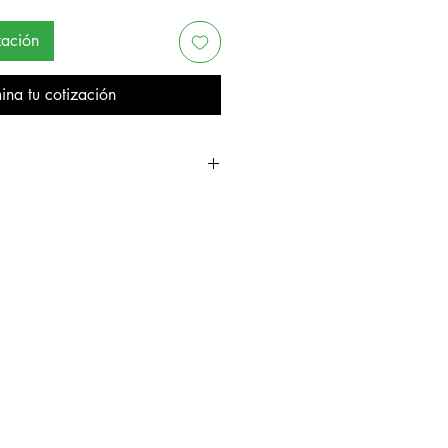
zación
ina tu cotización
reno. Medidas 16 x 20 cm. Cumple
igente de la STPS y Protección Civil.