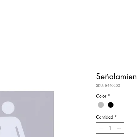
Señalamien
SKU: E440200
Color
*
Cantidad
*