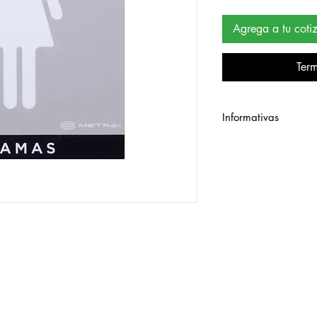
Agrega a tu coti
Term
Informativas
Señalamiento de esti
con la norma oficial v