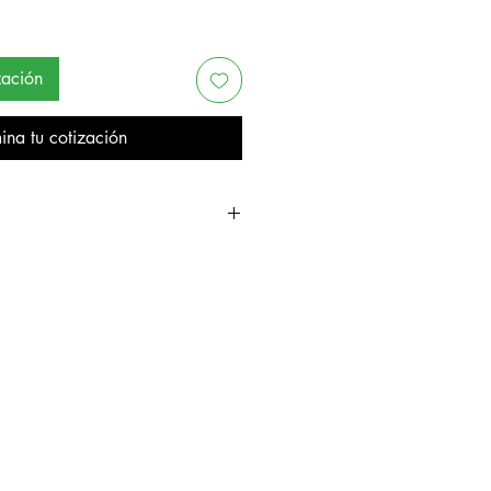
zación
ina tu cotización
reno. Medidas 30 x 40.