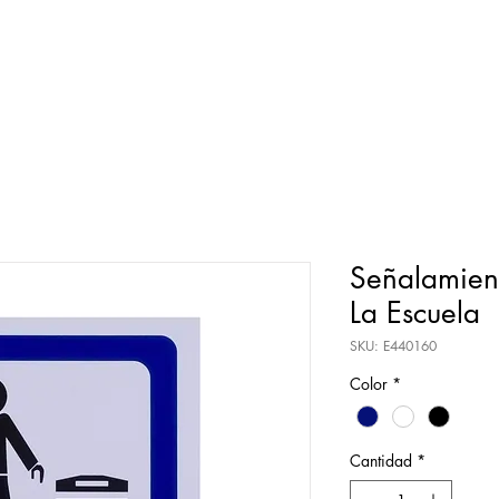
Señalamien
La Escuela
SKU: E440160
Color
*
Cantidad
*