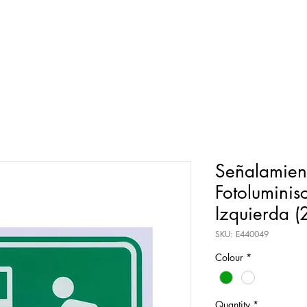
Señalamient
Fotoluminis
Izquierda (
SKU: E440049
Colour
*
Quantity
*