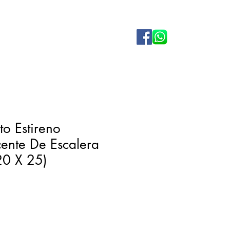
o Estireno
cente De Escalera
20 X 25)