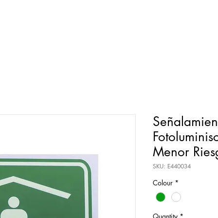
Señalamient
Fotoluminis
Menor Ries
SKU: E440034
Colour
*
Quantity
*