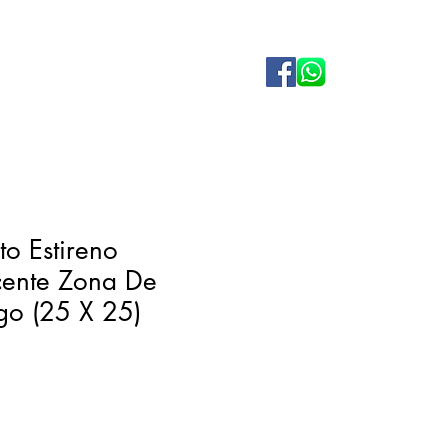
o Estireno
cente Zona De
go (25 X 25)