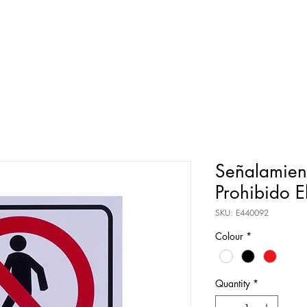
Señalamient
Prohibido E
SKU: E440092
Colour
*
Quantity
*