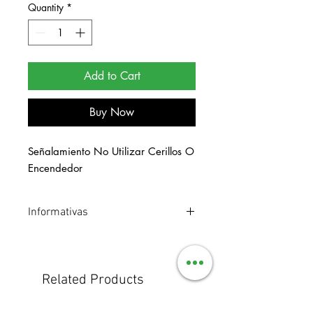
Quantity
*
Add to Cart
Buy Now
Señalamiento No Utilizar Cerillos O 
Encendedor
Informativas
Señalamiento de estireno. Medidas 30
x 40.
Related Products